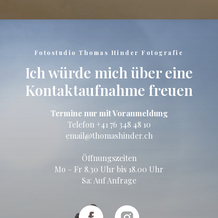
Fotostudio Thomas Hinder Fotografie
Ich würde mich über eine
Kontaktaufnahme freuen
Termine nur mit Voranmeldung
Telefon
+41 76 348 48 10
email@thomashinder.ch
Öffnungszeiten
Mo – Fr 8.30 Uhr bis 18.00 Uhr
Sa: Auf Anfrage